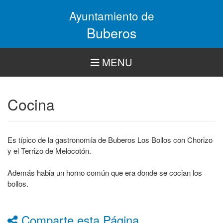
Pasar
Ayuntamiento de
al
contenido
Buberos
principal
MENU
Cocina
Es típico de la gastronomía de Buberos Los Bollos con Chorizo
y el Terrizo de Melocotón.
Además habia un horno común que era donde se cocian los
bollos.
Comparte esta Página